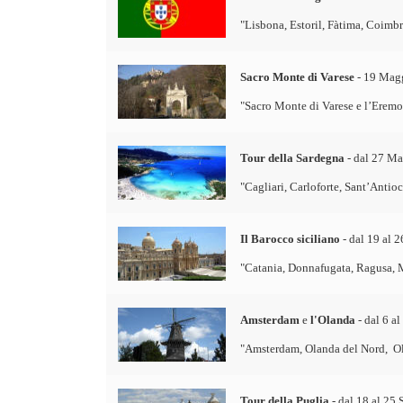
"Lisbona, Estoril, Fàtima, Coimb
Sacro Monte di Varese
- 19 Mag
"Sacro Monte di Varese e l’Eremo 
Tour della Sardegna
- dal 27 Ma
"Cagliari, Carloforte, Sant’Antioc
Il Barocco siciliano
- dal 19 al 
"
Catania, Donnafugata, Ragusa, Mo
Amsterdam
e
l'Olanda
- dal 6 a
"
Amsterdam, Olanda del Nord, Ola
Tour della Puglia
- dal 18 al 25