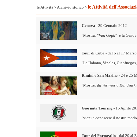
le Attività dell'Associaz
le Attività
>
Archivio storico
>
Genova
- 29 Gennaio 2012
"Mostra: “
Van Gogh
” e la Genov
Tour di Cuba
- dal 6 al 17 Marz
"La Habana, Vinales, Cienfuegos,
Rimini
e
San Marino
- 24 e 25 
"
Mostre:
da Vermeer a Kandinski
Giornata Touring
- 15 Aprile 20
"
vieni a conoscere il nostro modo
Tour del Portogallo
- dal 20 al 