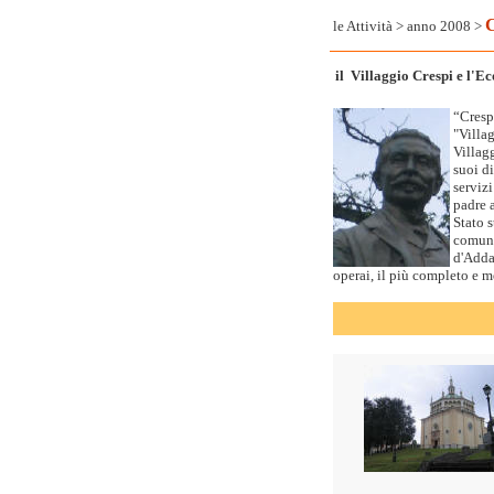
C
le Attività
>
anno 2008
>
il Villaggio Crespi e l'
“Cresp
"Villa
Villag
suoi di
serviz
padre a
Stato s
comuni
d'Adda
operai, il più completo e 