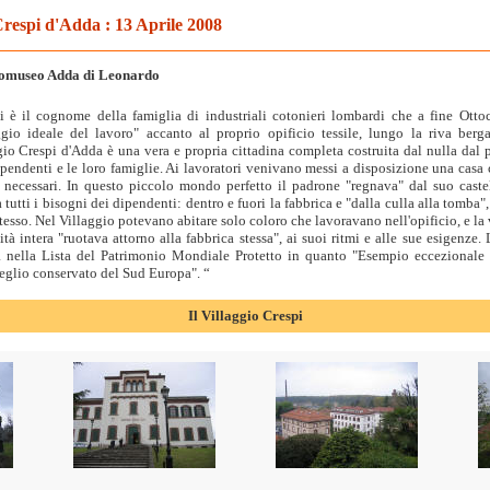
respi d'Adda : 13 Aprile 2008
Ecomuseo Adda di Leonardo
i è il cognome della famiglia di industriali cotonieri lombardi che a fine Ott
ggio ideale del lavoro" accanto al proprio opificio tessile, lungo la riva ber
gio Crespi d'Adda è una vera e propria cittadina completa costruita dal nulla dal p
pendenti e le loro famiglie. Ai lavoratori venivano messi a disposizione una casa c
i necessari. In questo piccolo mondo perfetto il padrone "regnava" dal suo cas
 tutti i bisogni dei dipendenti: dentro e fuori la fabbrica e "dalla culla alla tomba"
tesso. Nel Villaggio potevano abitare solo coloro che lavoravano nell'opificio, e la vi
tà intera "ruotava attorno alla fabbrica stessa", ai suoi ritmi e alle sue esigenze
 nella Lista del Patrimonio Mondiale Protetto in quanto "Esempio eccezionale
meglio conservato del Sud Europa". “
Il Villaggio Crespi